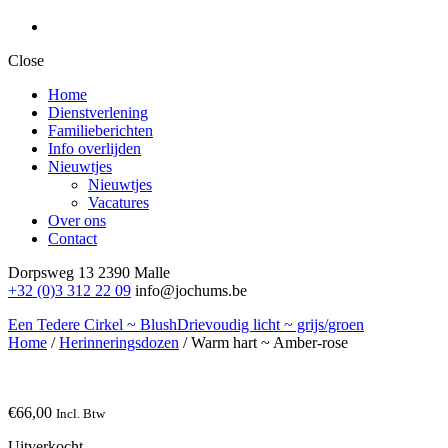
Close
Home
Dienstverlening
Familieberichten
Info overlijden
Nieuwtjes
Nieuwtjes
Vacatures
Over ons
Contact
Dorpsweg 13
2390 Malle
+32 (0)3 312 22 09
info@jochums.be
Een Tedere Cirkel ~ Blush
Drievoudig licht ~ grijs/groen
Home
/
Herinneringsdozen
/ Warm hart ~ Amber-rose
€
66,00
Incl. Btw
Uitverkocht