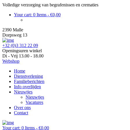
Volledige verzorging van begrafenissen en crematies
Your cart:
0 Items
-
€0,00
2390 Malle
Dorpsweg 13
+32 (0)3 312 22 09
Openingsuren winkel
Di - Vrij 13.00 - 18.00
Webshop
Home
Dienstverlening
Familieberichten
Info overlijden
Nieuwtjes
Nieuwtjes
Vacatures
Over ons
Contact
Your cart:
0 Items
-
€0,00