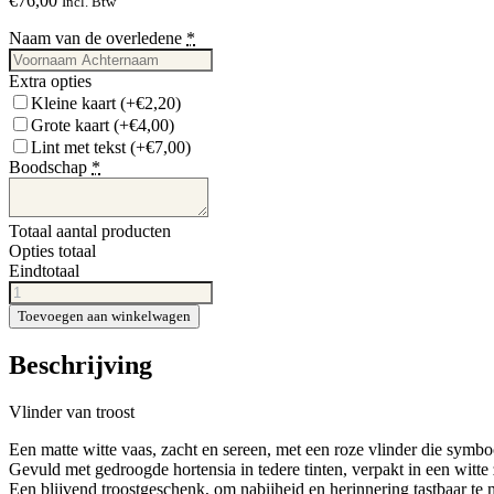
€
76,00
Incl. Btw
Naam van de overledene
*
Extra opties
Kleine kaart
(+€2,20)
Grote kaart
(+€4,00)
Lint met tekst
(+€7,00)
Boodschap
*
Totaal aantal producten
Opties totaal
Eindtotaal
Vlinder
van
Toevoegen aan winkelwagen
troost
aantal
Beschrijving
Vlinder van troost
Een matte witte vaas, zacht en sereen, met een roze vlinder die symboo
Gevuld met gedroogde hortensia in tedere tinten, verpakt in een witte 
Een blijvend troostgeschenk, om nabijheid en herinnering tastbaar te