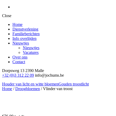
Close
Home
Dienstverlening
Familieberichten
Info overlijden
Nieuwtjes
Nieuwtjes
Vacatures
Over ons
Contact
Dorpsweg 13
2390 Malle
+32 (0)3 312 22 09
info@jochums.be
Houder van licht en witte bloemen
Gouden troostlicht
Home
/
Droogbloemen
/ Vlinder van troost