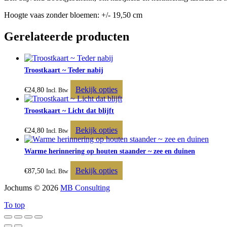
Hoogte vaas zonder bloemen: +/- 19,50 cm
Gerelateerde producten
Troostkaart ~ Teder nabij
Bekijk opties
€
24,80
Incl. Btw
Troostkaart ~ Licht dat blijft
Bekijk opties
€
24,80
Incl. Btw
Warme herinnering op houten staander ~ zee en duinen
Bekijk opties
€
87,50
Incl. Btw
Jochums © 2026
MB Consulting
To top