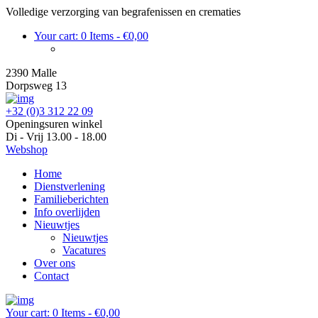
Volledige verzorging van begrafenissen en crematies
Your cart:
0 Items
-
€0,00
2390 Malle
Dorpsweg 13
+32 (0)3 312 22 09
Openingsuren winkel
Di - Vrij 13.00 - 18.00
Webshop
Home
Dienstverlening
Familieberichten
Info overlijden
Nieuwtjes
Nieuwtjes
Vacatures
Over ons
Contact
Your cart:
0 Items
-
€0,00